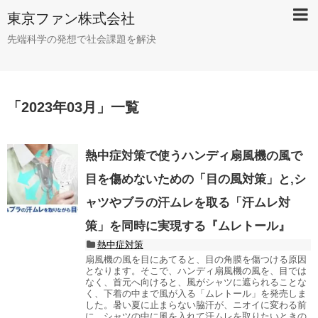
東京ファン株式会社
先端科学の発想で社会課題を解決
「
2023年03月
」
一覧
熱中症対策で使うハンディ扇風機の風で
目を傷めないための「目の風対策」と,シ
ャツやブラの汗ムレを取る「汗ムレ対
策」を同時に実現する『ムレトール』
熱中症対策
扇風機の風を目にあてると、目の角膜を傷つける原因
となります。そこで、ハンディ扇風機の風を、目では
なく、首元へ向けると、風がシャツに遮られることな
く、下着の中まで風が入る「ムレトール」を発売しま
した。暑い夏に止まらない脇汗が、ニオイに変わる前
に、シャツの中に風を入れて汗ムレを取りたいときの