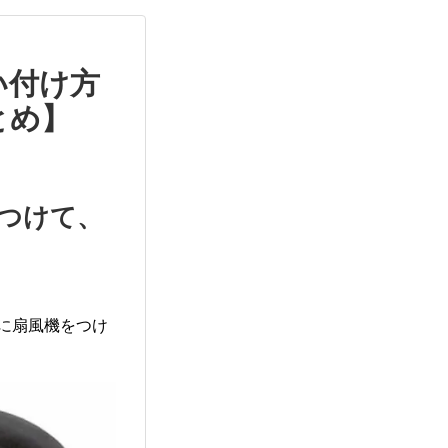
い付け方
とめ】
つけて、
に扇風機をつけ