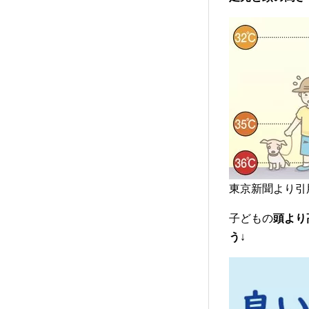
東京新聞より引用
子どもの
頭より
う
↓