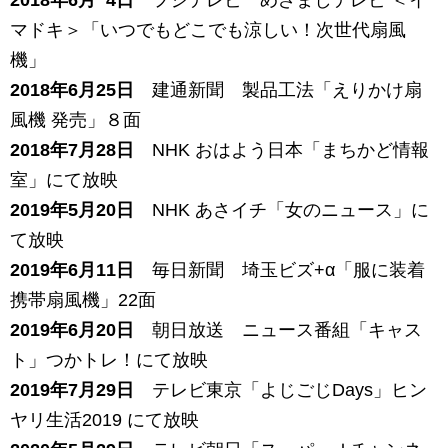
2018年6月 4日
フジテレビ めざましテレビ ＜イ
マドキ＞「いつでもどこでも涼しい！次世代扇風
機」
2018年6月25日
建通新聞 製品工法「えりかけ扇
風機 発売」８面
2018年7月28
日
NHK おはよう日本「まちかど情報
室」にて放映
2019年5月20
日
NHK あさイチ「女のニュース」に
て放映
2019年6月11日
毎日新聞 埼玉ビズ+α「服に装着
携帯扇風機」22面
2019年6月20日
朝日放送 ニュース番組「キャス
ト」つかトレ！にて放映
2019年7月29日
テレビ東京「よじごじDays」ヒン
ヤリ生活2019 にて放映