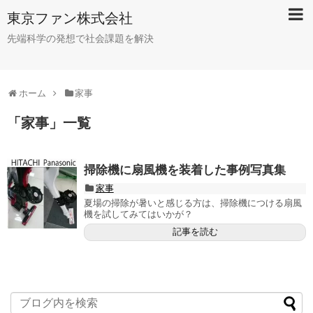
東京ファン株式会社
先端科学の発想で社会課題を解決
ホーム
家事
「
家事
」
一覧
掃除機に扇風機を装着した事例写真集
家事
夏場の掃除が暑いと感じる方は、掃除機につける扇風
機を試してみてはいかが？
記事を読む